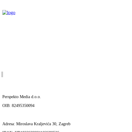
E-mail:
bozidar.runje@perspekto.eu
Kontakt:
+385 99 311 9663
Perspekto Media d.o.o.
OIB: 82495350094
Adresa: Miroslava Kraljevića 30, Zagreb