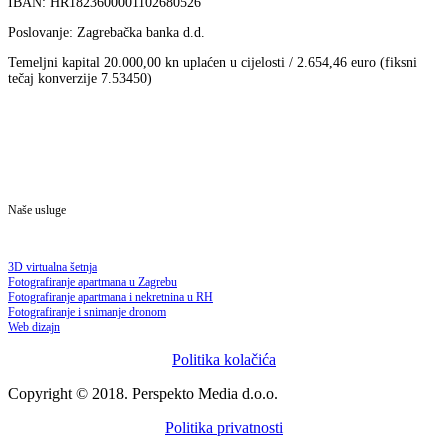
IBAN: HR1823600001102680526
Poslovanje: Zagrebačka banka d.d.
Temeljni kapital 20.000,00 kn uplaćen u cijelosti / 2.654,46 euro (fiksni
tečaj konverzije 7.53450)
Naše usluge
3D virtualna šetnja
Fotografiranje apartmana u Zagrebu
Fotografiranje apartmana i nekretnina u RH
Fotografiranje i snimanje dronom
Web dizajn
Politika kolačića
Copyright © 2018. Perspekto Media d.o.o.
Politika privatnosti